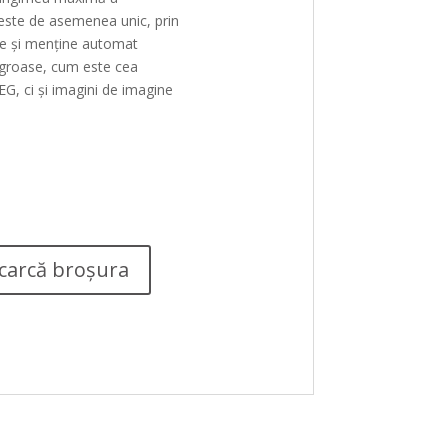
 este de asemenea unic, prin
are și menține automat
i groase, cum este cea
G, ci și imagini de imagine
carcă broșura