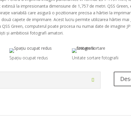
st extinsă la impresionanta dimensiune de 1,757 de metri. QSS Green,
rație variabilă care asigură o pozitionare precisa a hârtiei la imprim
e două capete de imprimare. Acest lucru permite utilizarea hârtiei ma
. Cu QSS Green, computerul poate procesa nu numai date de imagine JPE
ti și ambitiosii fotografi amatori.
Spațiu ocupat redus
Unitate sortare fotografii
Des