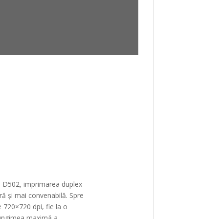
pe D502, imprimarea duplex
ră și mai convenabilă. Spre
 720×720 dpi, fie la o
lungimea maximă a