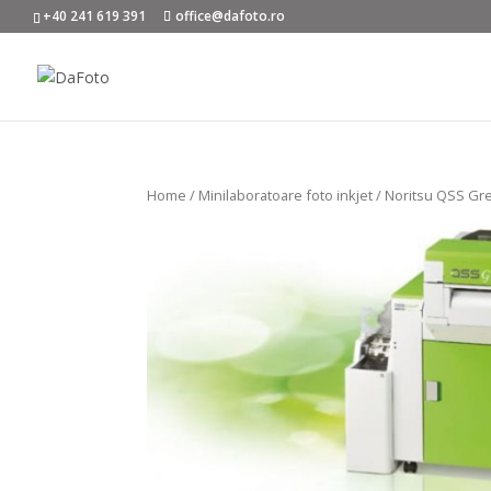
+40 241 619 391
office@dafoto.ro
Home
/
Minilaboratoare foto inkjet
/ Noritsu QSS Gr