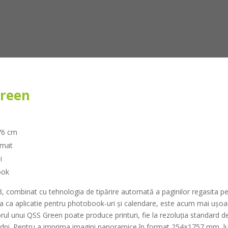
Green
176 cm
omat
i
ook
 combinat cu tehnologia de tipărire automată a paginilor regasita 
sita ca aplicatie pentru photobook-uri și calendare, este acum mai ușoa
l unui QSS Green poate produce printuri, fie la rezoluția standard de
 dpi. Pentru a imprima imagini panoramice în format 254×1757 mm, 