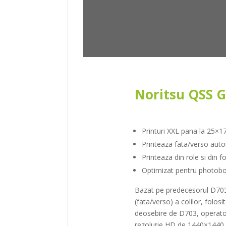
Noritsu QSS 
Printuri XXL pana la 25×
Printeaza fata/verso aut
Printeaza din role si din fo
Optimizat pentru photob
Bazat pe predecesorul D703,
(fata/verso) a colilor, folo
deosebire de D703, operatoru
rezoluție HD de 1440×1440