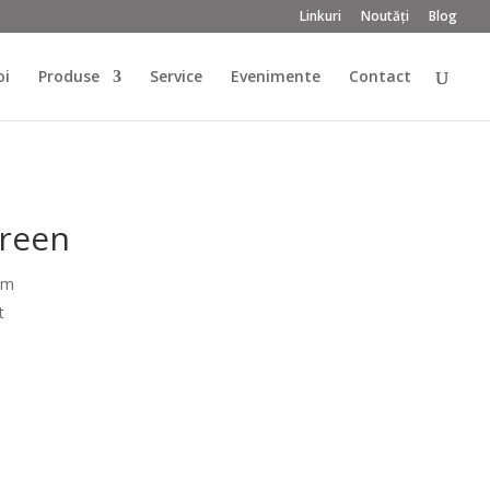
Linkuri
Noutăți
Blog
oi
Produse
Service
Evenimente
Contact
Green
cm
t